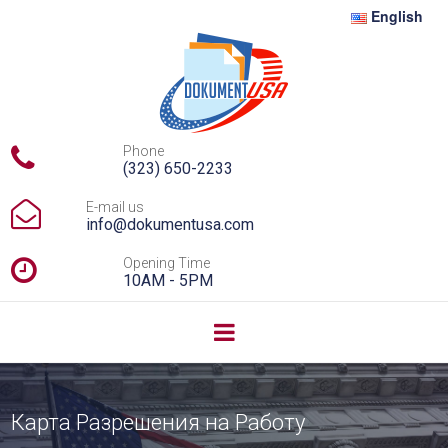
English

Phone
(323) 650-2233

E-mail us
info@dokumentusa.com

Opening Time
10AM - 5PM
Карта Разрешения на Работу