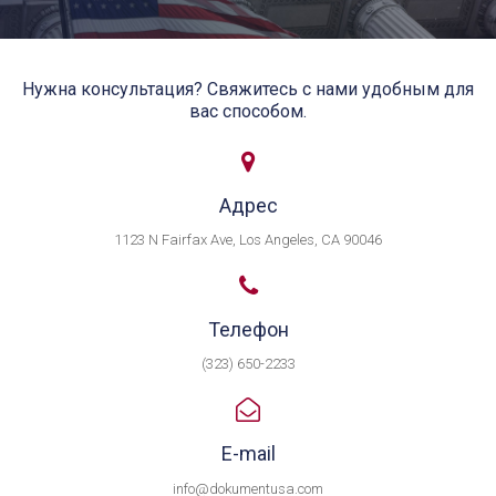
Нужна консультация? Свяжитесь с нами удобным для
вас способом.

Адрес
1123 N Fairfax Ave, Los Angeles, CA 90046

Телефон
(323) 650-2233

E-mail
info@dokumentusa.com