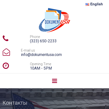
English

Phone
(323) 650-2233

E-mail us
info@dokumentusa.com

Opening Time
10AM - 5PM
Контакты